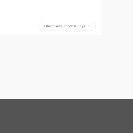
Lihat travel umroh lainnya
FOLLOW US