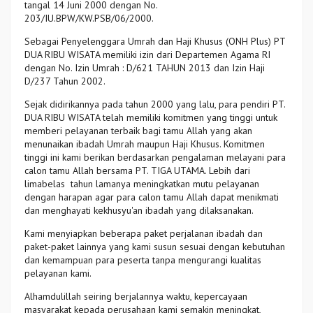
tangal 14 Juni 2000 dengan No.
203/IU.BPW/KW.PSB/06/2000.
Sebagai Penyelenggara Umrah dan Haji Khusus (ONH Plus) PT
DUA RIBU WISATA memiliki izin dari Departemen Agama RI
dengan No. Izin Umrah : D/621 TAHUN 2013 dan Izin Haji
D/237 Tahun 2002.
Sejak didirikannya pada tahun 2000 yang lalu, para pendiri PT.
DUA RIBU WISATA telah memiliki komitmen yang tinggi untuk
memberi pelayanan terbaik bagi tamu Allah yang akan
menunaikan ibadah Umrah maupun Haji Khusus. Komitmen
tinggi ini kami berikan berdasarkan pengalaman melayani para
calon tamu Allah bersama PT. TIGA UTAMA. Lebih dari
limabelas tahun lamanya meningkatkan mutu pelayanan
dengan harapan agar para calon tamu Allah dapat menikmati
dan menghayati kekhusyu'an ibadah yang dilaksanakan.
Kami menyiapkan beberapa paket perjalanan ibadah dan
paket-paket lainnya yang kami susun sesuai dengan kebutuhan
dan kemampuan para peserta tanpa mengurangi kualitas
pelayanan kami.
Alhamdulillah seiring berjalannya waktu, kepercayaan
masyarakat kepada perusahaan kami semakin meningkat,