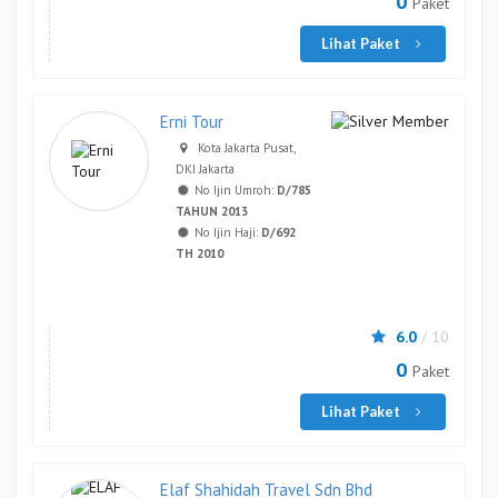
0
Paket
Lihat Paket
Erni Tour
Kota Jakarta Pusat,
DKI Jakarta
No Ijin Umroh:
D/785
TAHUN 2013
No Ijin Haji:
D/692
TH 2010
6.0
/ 10
0
Paket
Lihat Paket
Elaf Shahidah Travel Sdn Bhd