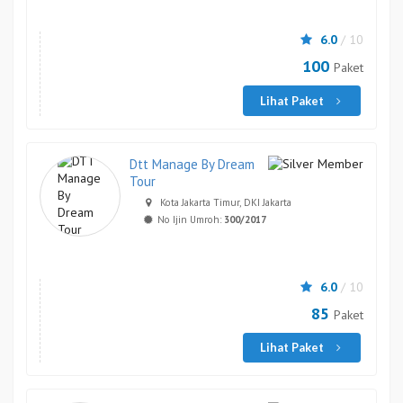
6.0
/ 10
100
Paket
Lihat Paket
Dtt Manage By Dream
Tour
Kota Jakarta Timur, DKI Jakarta
No Ijin Umroh:
300/2017
6.0
/ 10
85
Paket
Lihat Paket