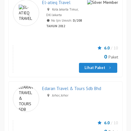
El-atieq Travel
Kota Jakarta Timur,
DKI Jakarta
No Ijin Umroh:
D/208
TAHUN 2012
6.0
/ 10
0
Paket
Lihat Paket
Edaran Travel & Tours Sdb Bhd
Johor, Johor
6.0
/ 10