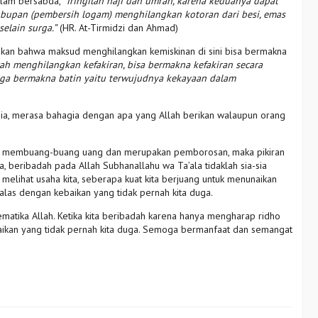
allam bersabda,
“iringilah haji dan umrah, karena keduanya dapat
upan (pembersih logam) menghilangkan kotoran dari besi, emas
elain surga.”
(HR. At-Tirmidzi dan Ahmad)
askan bahwa maksud menghilangkan kemiskinan di sini bisa bermakna
ah menghilangkan kefakiran, bisa bermakna kefakiran secara
juga bermakna batin yaitu terwujudnya kekayaan dalam
ia, merasa bahagia dengan apa yang Allah berikan walaupun orang
 itu membuang-buang uang dan merupakan pemborosan, maka pikiran
na, beribadah pada Allah Subhanallahu wa Ta’ala tidaklah sia-sia
elihat usaha kita, seberapa kuat kita berjuang untuk menunaikan
balas dengan kebaikan yang tidak pernah kita duga.
atika Allah. Ketika kita beribadah karena hanya mengharap ridho
baikan yang tidak pernah kita duga. Semoga bermanfaat dan semangat