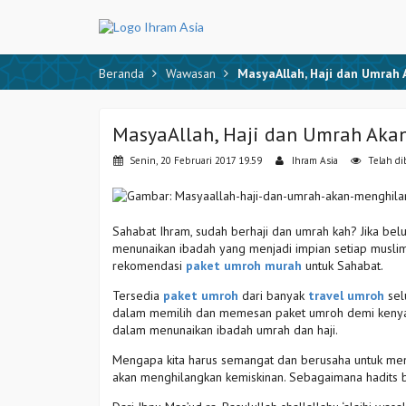
Beranda
Wawasan
MasyaAllah, Haji dan Umrah
MasyaAllah, Haji dan Umrah Aka
Senin, 20 Februari 2017 19.59
Ihram Asia
Telah di
Sahabat Ihram, sudah berhaji dan umrah kah? Jika bel
menunaikan ibadah yang menjadi impian setiap muslim
rekomendasi
paket umroh murah
untuk Sahabat.
Tersedia
paket umroh
dari banyak
travel umroh
sel
dalam memilih dan memesan paket umroh demi kenyam
dalam menunaikan ibadah umrah dan haji.
Mengapa kita harus semangat dan berusaha untuk menu
akan menghilangkan kemiskinan. Sebagaimana hadits be