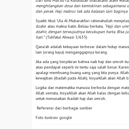
Dari Ibnu Mas’ud ra, Rasulullah shallallahu ‘alaihi was
menghilangkan dosa dan kemiskinan sebagaimana ub
dan perak. Haji mabrur tak ada balasan lain baginya s
Syaikh Abul ‘Ula Al-Mubarakfuri rahimahullah menjel
dzahir atau makna batin. Beliau berkata,
“Haji dan umr
dzahir, dengan terwujudnya kecukupan harta. Bisa 
hati.”
(Tuhfatul Ahwazi 3/635)
Qana’ah adalah kekayaan terbesar dalam hidup manus
lain (orang kaya) menganggapnya kurang.
Jika ada yang berpikiran bahwa naik haji dan umroh
atau pendapat seperti ini tentu saja salah besar. Kare
apalagi membuang-buang uang yang kita punya. Allah m
kewajiban (ibadah pada Allah), InsyaAllah akan Allah 
Logika dan matematika manusia berbeda dengan matem
Allah semata, InsyaAllah akan Allah balas dengan ke
untuk menunaikan ibadah haji dan umroh.
Referensi: dari berbagai sumber
Foto ilustrasi: google