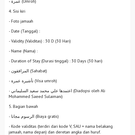
- عمرة (Umroh)
4. Sisi kiri
- Foto jamaah
- Date (Tanggal) :
- Validity (Validitas) : 30 D (30 Hari)
- Name (Nama) :
- Duration of Stay (Durasi tinggal) : 30 Days (30 hari)
- المرافقون (Sahabat)
- تأشيرة عمرة (Visa umroh)
- اعتمدها علي محمد سعيد السليماني (Diadopsi oleh Ali
Mohammed Saeed Sulaimani)
5. Bagian bawah
- الرسوم مجانا (Biaya gratis)
- Kode validitas (terdiri dari kode V, SAU + nama belakang
jamaah, nama depan) dan deretan angka dan huruf.