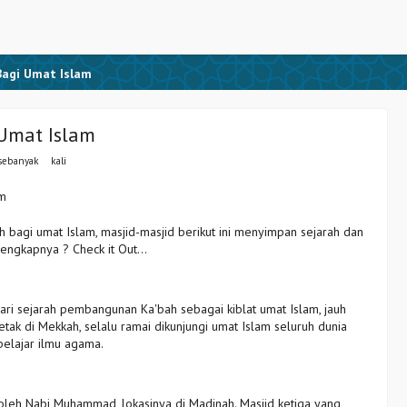
Bagi Umat Islam
 Umat Islam
 sebanyak
kali
bagi umat Islam, masjid-masjid berikut ini menyimpan sejarah dan
engkapnya ? Check it Out...
 dari sejarah pembangunan Ka'bah sebagai kiblat umat Islam, jauh
etak di Mekkah, selalu ramai dikunjungi umat Islam seluruh dunia
 belajar ilmu agama.
 oleh Nabi Muhammad, lokasinya di Madinah. Masjid ketiga yang