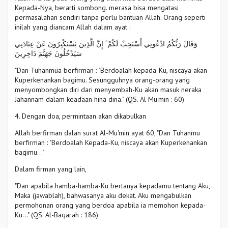
Kepada-Nya, berarti sombong. merasa bisa mengatasi
permasalahan sendiri tanpa perlu bantuan Allah. Orang seperti
inilah yang diancam Allah dalam ayat :
وَقَالَ رَبُّكُمُ ادْعُونِي أَسْتَجِبْ لَكُمْ ۚ إِنَّ الَّذِينَ يَسْتَكْبِرُونَ عَنْ عِبَادَتِي
سَيَدْخُلُونَ جَهَنَّمَ دَاخِرِينَ
"Dan Tuhanmua berfirman : "Berdoalah kepada-Ku, niscaya akan
Kuperkenankan bagimu. Sesungguhnya orang-orang yang
menyombongkan diri dari menyembah-Ku akan masuk neraka
Jahannam dalam keadaan hina dina." (QS. Al Mu'min : 60)
4. Dengan doa, permintaan akan dikabulkan
Allah berfirman dalan surat Al-Mu'min ayat 60, "Dan Tuhanmu
berfirman : "Berdoalah Kepada-Ku, niscaya akan Kuperkenankan
bagimu..."
Dalam firman yang lain,
"Dan apabila hamba-hamba-Ku bertanya kepadamu tentang Aku,
Maka (jawablah), bahwasanya aku dekat. Aku mengabulkan
permohonan orang yang berdoa apabila ia memohon kepada-
Ku..." (QS. Al-Baqarah : 186)