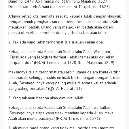
Daud no. 1479, At-Tirmidzi no. 3369, Ibnu Majah no. 3827.
Dishahihkan oleh Albani dalam shahih At-Targhib, no. 1627)
Artinya setiap kita meminta sesuatu kepada Allah dengan khusyuk
dengan penuh pengharapan dan penghormatan, maka kita telah
melakukan ibadah. Orang yang melakukan ibadah akan diberi
pahala oleh Allah sebelum doanyaj dikabulkan atau tidak.
2. Tak ada yang lebih terhormat di sisi Allah selain doa
Sebagaimana sabda Rasulullah Shallallahu 'Alaihi Wasallam,
"Tidak ada yang lebigh terhormat (lebih utama) atas diri Allah
daripada doa." (HR. At-Tirmidzi no 3370, Ibnu Majah no. 3829)
Maksudnya di sini terhormat atau lebih utama dalam konteks zikir
dan ibadah, sehingga hadits ini tidak bertentangan dengan firman
Allah, "Sesungguhnya yang paling mulia di antara kalian adalah
yang paling bertakwa." (QS. Al-Hujurat : 13)
3. Yang tak mau berdoa akan dimurkai Allah
Sebagaimana sabda Rasulullah Shallallahu 'Alaihi wa Sallam,
"Sesungguhnya siapa yang tidak meminta kepada Allah, maka
Allah akan murka padanya." (HR. At-Tirmidzi no. 3373)
Allah murka pada orang yang tidak mau berdoa atau meminta