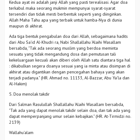
Kedua ayat ini adalah janji Allah yang pasti terealisasi. Agar doa
terkabul maka seorang mukmin mempunyai syarat-syarat
tersendiri dan tidak mesti berbentuk seperti yang diinginkan.
Allah Maha Tahu apa yang terbaik untuk hamba-Nya di dunia
maupun di akhirat.
Ada tiga bentuk pengabulan doa dari Allah, sebagaimana hadits
dari Abu Sa'id Al-Khudri ra, Nabi Shallallahu 'Alaihi Wasallam
bersabda, "Tak ada seorang muslim yang berdoa meminta
sesuatu yang tidak mengandung dosa dan pemutusan tali
kekeluargaan kecuali akan diberi oleh Allah satu diantara tiga hal
: dikabulkan segera doanya sesuai yang ia minta atau disimpan di
akhirat atau digantikan dengan pencegahan bahaya yang akan
terjadi padanya." (HR. Ahmad no. 11133, Al-Bazzar, Abu Ya'la dan
Al-Hakim)
5. Doa menolak takdir
Dari Salman Rasulullah Shallallahu 'Alaihi Wasallam bersabda,
"Tak ada yang dapat menolak takdir selain doa, dan tak ada yang
dapat memperpanjang umur selain kebajikan." (HR. At-Tirmidzi no.
2139)
Wallahu'alam