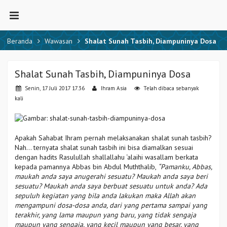
Beranda
Wawasan
Shalat Sunah Tasbih, Diampuninya Dosa
Shalat Sunah Tasbih, Diampuninya Dosa
Senin, 17 Juli 2017 17.36
Ihram Asia
Telah dibaca sebanyak
kali
Apakah Sahabat Ihram pernah melaksanakan shalat sunah tasbih?
Nah… ternyata shalat sunah tasbih ini bisa diamalkan sesuai
dengan hadits Rasulullah shallallahu ‘alaihi wasallam berkata
kepada pamannya Abbas bin Abdul Muththalib,
“Pamanku, Abbas,
maukah anda saya anugerahi sesuatu? Maukah anda saya beri
sesuatu? Maukah anda saya berbuat sesuatu untuk anda? Ada
sepuluh kegiatan yang bila anda lakukan maka Allah akan
mengampuni dosa-dosa anda, dari yang pertama sampai yang
terakhir, yang lama maupun yang baru, yang tidak sengaja
maupun yang sengaja, yang kecil maupun yang besar, yang