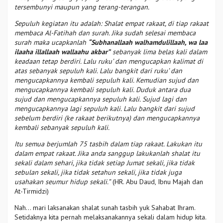
tersembunyi maupun yang terang-terangan.
Sepuluh kegiatan itu adalah: Shalat empat rakaat, di tiap rakaat
membaca Al-Fatihah dan surah. Jika sudah selesai membaca
surah maka ucapkanlah
“Subhanallaah walhamdulillaah, wa laa
ilaaha illallaah wallaahu akbar”
sebanyak lima belas kali dalam
keadaan tetap berdiri. Lalu ruku’ dan mengucapkan kalimat di
atas sebanyak sepuluh kali. Lalu bangkit dari ruku’ dan
mengucapkannya kembali sepuluh kali. Kemudian sujud dan
mengucapkannya kembali sepuluh kali. Duduk antara dua
sujud dan mengucapkannya sepuluh kali. Sujud lagi dan
mengucapkannya lagi sepuluh kali. Lalu bangkit dari sujud
sebelum berdiri (ke rakaat berikutnya) dan mengucapkannya
kembali sebanyak sepuluh kali.
Itu semua berjumlah 75 tasbih dalam tiap rakaat. Lakukan itu
dalam empat rakaat. Jika anda sanggup lakukanlah shalat itu
sekali dalam sehari, jika tidak setiap Jumat sekali, jika tidak
sebulan sekali, jika tidak setahun sekali, jika tidak juga
usahakan seumur hidup sekali.”
(HR. Abu Daud, Ibnu Majah dan
At-Tirmidzi)
Nah… mari laksanakan shalat sunah tasbih yuk Sahabat Ihram.
Setidaknya kita pernah melaksanakannya sekali dalam hidup kita.