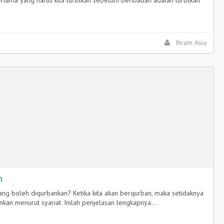
Ihram Asia
n
yang boleh diqurbankan? Ketika kita akan berqurban, maka setidaknya
nkan menurut syariat. Inilah penjelasan lengkapnya…