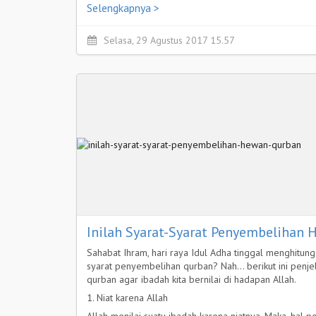
Selengkapnya >
Selasa, 29 Agustus 2017 15.57
Inilah Syarat-Syarat Penyembelihan
Sahabat Ihram, hari raya Idul Adha tinggal menghitun
syarat penyembelihan qurban? Nah… berikut ini penj
qurban agar ibadah kita bernilai di hadapan Allah.
1. Niat karena Allah
Allah menilai suatu ibadah karena niatnya. Maka, hal 