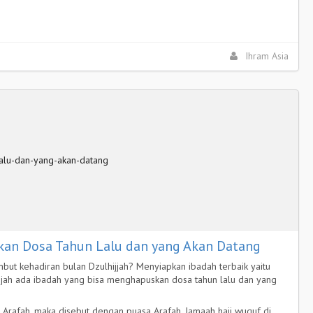
Ihram Asia
an Dosa Tahun Lalu dan yang Akan Datang
but kehadiran bulan Dzulhijjah? Menyiapkan ibadah terbaik yaitu
ijjah ada ibadah yang bisa menghapuskan dosa tahun lalu dan yang
i Arafah, maka disebut dengan puasa Arafah. Jamaah haji wuquf di