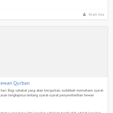
Ihram Asia
 Hewan Qurban
g hari. Bagi sahabat yang akan berqurban, sudahkah memahami syarat-
elasan lengkapnya tentang syarat-syarat penyembelihan hewan
pertama yang harus kita luruskan sebelum beribadah adalah luruskan