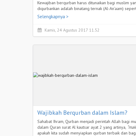
Kewajiban berqurban harus ditunaikan bagi muslim ya
diqurbankan adalah binatang ternak (Al-An’aam) sepert
Selengkapnya >
Kamis, 24 Agustus 2017 11.52
Wajibkah Berqurban dalam Islam?
Sahabat Ihram, Qurban menjadi perintah Allah bagi 
dalam Quran surat Al kautsar ayat 2 yang artinya,
“mak
apakah kita sudah menyiapkan qurban terbaik dan ba