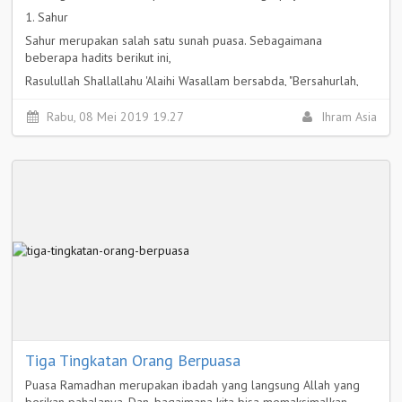
1. Sahur
Sahur merupakan salah satu sunah puasa. Sebagaimana
beberapa hadits berikut ini,
Rasulullah Shallallahu 'Alaihi Wasallam bersabda, "Bersahurlah,
karena dalam makan sahur itu ada berkah." (HR. Bukhari mo. 1923
dan Muslim no. 1095)
Rabu, 08 Mei 2019 19.27
Ihram Asia
Selengkapnya >
Tiga Tingkatan Orang Berpuasa
Puasa Ramadhan merupakan ibadah yang langsung Allah yang
berikan pahalanya. Dan, bagaimana kita bisa memaksimalkan