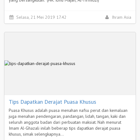
yang bersangkutan." (HR. Ibnu Majah, At-Tirmidzi)
Selengkapnya >
Selasa, 21 Mei 2019 17.42
Ihram Asia
Tips Dapatkan Derajat Puasa Khusus
Puasa Khusus adalah puasa menahan nafsu perut dan kemaluan
juga menahan pendengaran, pandangan, lidah, tangan, kaki dan
seluruh anggota badan dari perbuatan maksiat. Nah menurut
Imam Al-Ghazali inilah beberap tips dapatkan derajat puasa
khusus, simak selengkapnya...