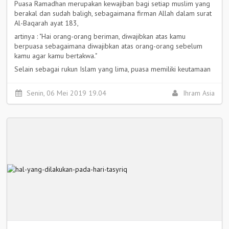
Puasa Ramadhan merupakan kewajiban bagi setiap muslim yang
berakal dan sudah baligh, sebagaimana firman Allah dalam surat
Al-Baqarah ayat 183,
artinya : "Hai orang-orang beriman, diwajibkan atas kamu
berpuasa sebagaimana diwajibkan atas orang-orang sebelum
kamu agar kamu bertakwa."
Selain sebagai rukun Islam yang lima, puasa memiliki keutamaan
dan pahala yang luar biasa bagi yang menjalankannya. Apa saja
keutamaan dan pahala puasa ? simak selengkapnya...
Senin, 06 Mei 2019 19.04
Ihram Asia
Selengkapnya >