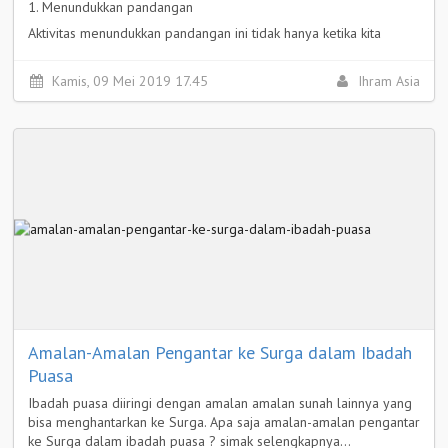
1. Menundukkan pandangan
Aktivitas menundukkan pandangan ini tidak hanya ketika kita
melihat aurat lawan jenis yang bukan mahram, tapi juga menjaga
pandangan kita dari tontonan video Youtube dan televisi yang
Kamis, 09 Mei 2019 17.45
Ihram Asia
tidak bermanfaat dan bahkan cenderung melalaikan.
Selengkapnya >
Amalan-Amalan Pengantar ke Surga dalam Ibadah
Puasa
Ibadah puasa diiringi dengan amalan amalan sunah lainnya yang
bisa menghantarkan ke Surga. Apa saja amalan-amalan pengantar
ke Surga dalam ibadah puasa ? simak selengkapnya...