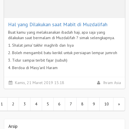
Hal yang Dilakukan saat Mabit di Muzdalifah
Buat kamu yang melaksanakan ibadah haji, apa saja yang
dilakukan saat bermalam di Muzdalifah ? simak selengkapnya.
1. Shalat jama' takhir maghrib dan Isya
2. Boleh mengambil batu kerikil untuk persiapan lempar jumroh
3. Tidur sampai terbit fajar (subuh)
4. Berdoa di Masy'aril Haram
Selengkapnya >
Kamis, 21 Maret 2019 15.18
Ihram Asia
1
2
3
4
5
6
7
8
9
10
»
Arsip