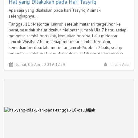
Hal yang Dilakukan pada Hari Tasyriq
Apa saja yang dilakukan pada hari Tasyriq ? simak
selengkapnya...
Tanggal 11 : Melontar jumroh setelah matahari tergelincir ke
barat, sesudah shalat dzuhur. Melontar jumroh Ula 7 batu; setiap
melontar sambil bertakbir, kemudian berdoa. Lalu melontar
jumroh Wustha 7 batu; setiap melontar sambil bertakbir,
kemudian berdoa. lalu melontar jumroh 'Aqobah 7 batu, setiap
melontar sambil bertakbir dan selesai, tidak perlu lagi berdoa.
Selengkapnya >
Jumat, 05 April 2019 17.29
Ihram Asia