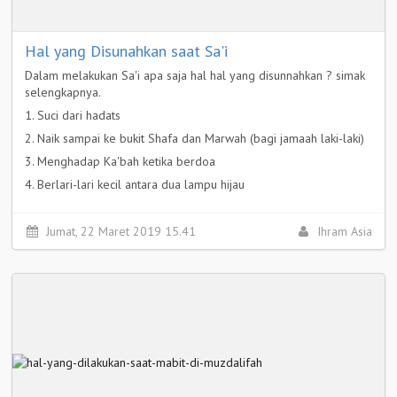
Hal yang Disunahkan saat Sa'i
Dalam melakukan Sa'i apa saja hal hal yang disunnahkan ? simak
selengkapnya.
1. Suci dari hadats
2. Naik sampai ke bukit Shafa dan Marwah (bagi jamaah laki-laki)
3. Menghadap Ka'bah ketika berdoa
4. Berlari-lari kecil antara dua lampu hijau
5. Berdoa dengan doa-doa ma'tsur (yang datang dari Nabi)
Selengkapnya >
Jumat, 22 Maret 2019 15.41
Ihram Asia